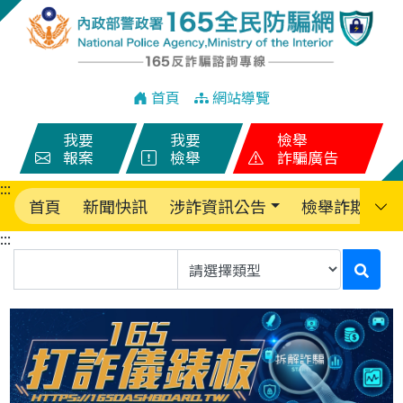
跳到主要內容
首頁
網站導覽
我要
我要
檢舉
報案
檢舉
詐騙廣告
:::
(current)
首頁
新聞快訊
涉詐資訊公告
檢舉詐欺報案
:::